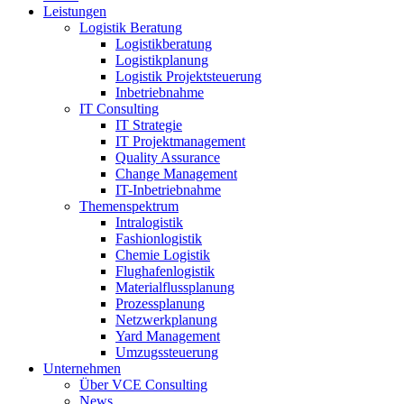
Leistungen
Logistik Beratung
Logistikberatung
Logistikplanung
Logistik Projektsteuerung
Inbetriebnahme
IT Consulting
IT Strategie
IT Projektmanagement
Quality Assurance
Change Management
IT-Inbetriebnahme
Themenspektrum
Intralogistik
Fashionlogistik
Chemie Logistik
Flughafenlogistik
Materialflussplanung
Prozessplanung
Netzwerkplanung
Yard Management
Umzugssteuerung
Unternehmen
Über VCE Consulting
News