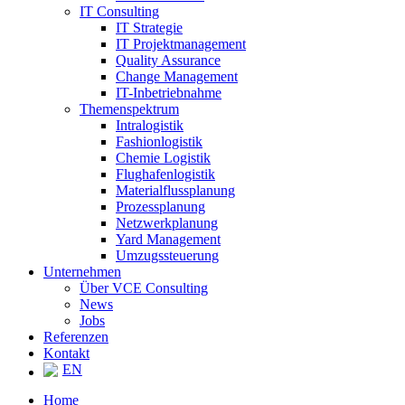
IT Consulting
IT Strategie
IT Projektmanagement
Quality Assurance
Change Management
IT-Inbetriebnahme
Themenspektrum
Intralogistik
Fashionlogistik
Chemie Logistik
Flughafenlogistik
Materialflussplanung
Prozessplanung
Netzwerkplanung
Yard Management
Umzugssteuerung
Unternehmen
Über VCE Consulting
News
Jobs
Referenzen
Kontakt
EN
Home