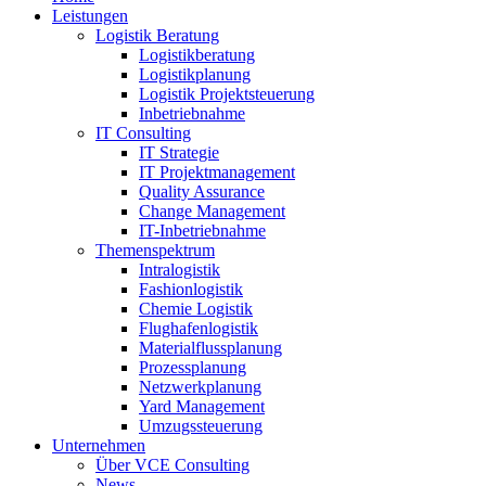
Leistungen
Logistik Beratung
Logistikberatung
Logistikplanung
Logistik Projektsteuerung
Inbetriebnahme
IT Consulting
IT Strategie
IT Projektmanagement
Quality Assurance
Change Management
IT-Inbetriebnahme
Themenspektrum
Intralogistik
Fashionlogistik
Chemie Logistik
Flughafenlogistik
Materialflussplanung
Prozessplanung
Netzwerkplanung
Yard Management
Umzugssteuerung
Unternehmen
Über VCE Consulting
News