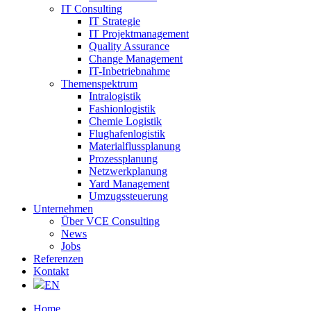
IT Consulting
IT Strategie
IT Projektmanagement
Quality Assurance
Change Management
IT-Inbetriebnahme
Themenspektrum
Intralogistik
Fashionlogistik
Chemie Logistik
Flughafenlogistik
Materialflussplanung
Prozessplanung
Netzwerkplanung
Yard Management
Umzugssteuerung
Unternehmen
Über VCE Consulting
News
Jobs
Referenzen
Kontakt
EN
Home