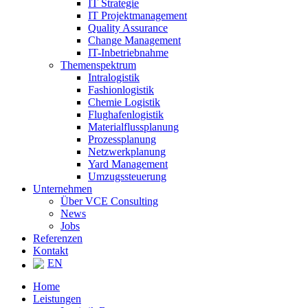
IT Strategie
IT Projektmanagement
Quality Assurance
Change Management
IT-Inbetriebnahme
Themenspektrum
Intralogistik
Fashionlogistik
Chemie Logistik
Flughafenlogistik
Materialflussplanung
Prozessplanung
Netzwerkplanung
Yard Management
Umzugssteuerung
Unternehmen
Über VCE Consulting
News
Jobs
Referenzen
Kontakt
EN
Home
Leistungen