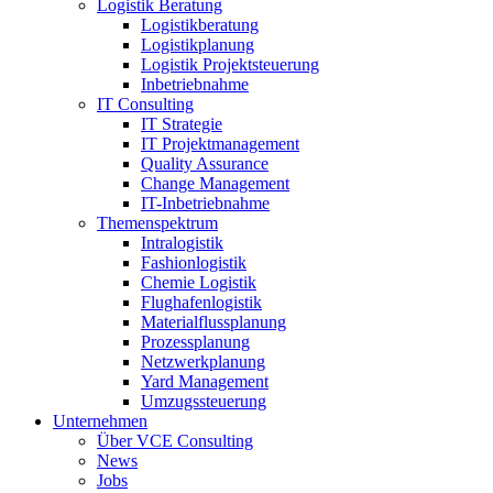
Logistik Beratung
Logistikberatung
Logistikplanung
Logistik Projektsteuerung
Inbetriebnahme
IT Consulting
IT Strategie
IT Projektmanagement
Quality Assurance
Change Management
IT-Inbetriebnahme
Themenspektrum
Intralogistik
Fashionlogistik
Chemie Logistik
Flughafenlogistik
Materialflussplanung
Prozessplanung
Netzwerkplanung
Yard Management
Umzugssteuerung
Unternehmen
Über VCE Consulting
News
Jobs