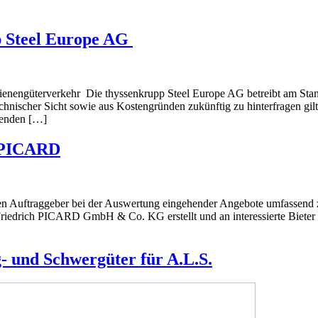
p Steel Europe AG
chienengüterverkehr Die thyssenkrupp Steel Europe AG betreibt am St
echnischer Sicht sowie aus Kostengründen zukünftig zu hinterfragen gil
genden […]
h PICARD
n Auftraggeber bei der Auswertung eingehender Angebote umfassend z
riedrich PICARD GmbH & Co. KG erstellt und an interessierte Bieter v
g- und Schwergüter für A.L.S.