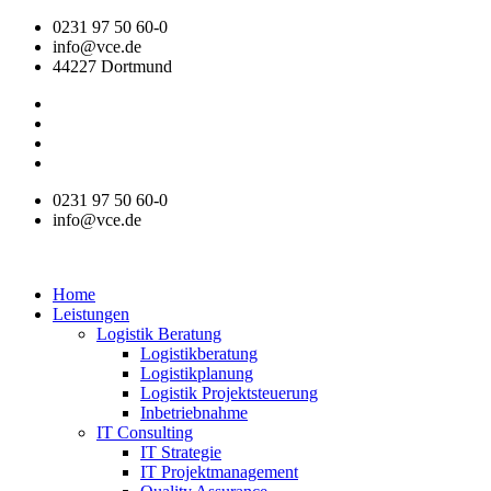
Zum
0231 97 50 60-0
Inhalt
info@vce.de
wechseln
44227 Dortmund
0231 97 50 60-0
info@vce.de
Home
Leistungen
Logistik Beratung
Logistikberatung
Logistikplanung
Logistik Projektsteuerung
Inbetriebnahme
IT Consulting
IT Strategie
IT Projektmanagement