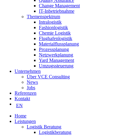
Quality Assurance
Change Management
IT-Inbetriebnahme
Themenspektrum
Intralogistik
Fashionlogistik
Chemie Logistik
Flughafenlogistik
Materialflussplanung
Prozessplanung
Netzwerkplanung
Yard Management
Umzugssteuerung
Unternehmen
Über VCE Consulting
News
Jobs
Referenzen
Kontakt
EN
Home
Leistungen
Logistik Beratung
Logistikberatung