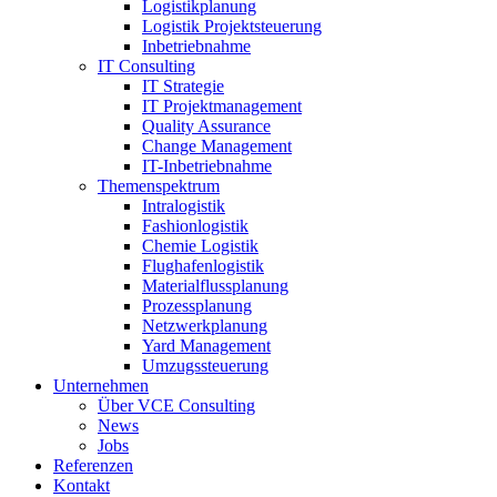
Logistikplanung
Logistik Projektsteuerung
Inbetriebnahme
IT Consulting
IT Strategie
IT Projektmanagement
Quality Assurance
Change Management
IT-Inbetriebnahme
Themenspektrum
Intralogistik
Fashionlogistik
Chemie Logistik
Flughafenlogistik
Materialflussplanung
Prozessplanung
Netzwerkplanung
Yard Management
Umzugssteuerung
Unternehmen
Über VCE Consulting
News
Jobs
Referenzen
Kontakt