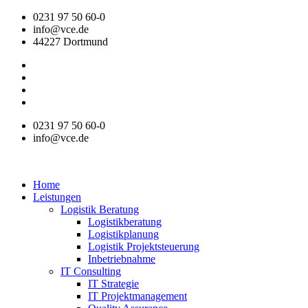
Zum
0231 97 50 60-0
Inhalt
info@vce.de
wechseln
44227 Dortmund
0231 97 50 60-0
info@vce.de
Home
Leistungen
Logistik Beratung
Logistikberatung
Logistikplanung
Logistik Projektsteuerung
Inbetriebnahme
IT Consulting
IT Strategie
IT Projektmanagement