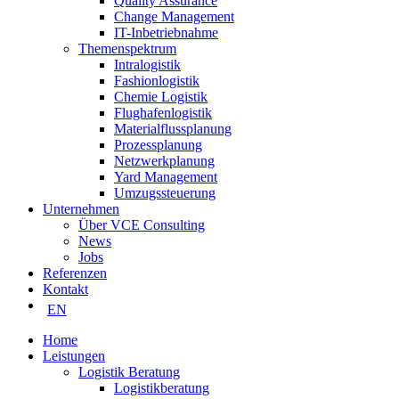
Quality Assurance
Change Management
IT-Inbetriebnahme
Themenspektrum
Intralogistik
Fashionlogistik
Chemie Logistik
Flughafenlogistik
Materialflussplanung
Prozessplanung
Netzwerkplanung
Yard Management
Umzugssteuerung
Unternehmen
Über VCE Consulting
News
Jobs
Referenzen
Kontakt
EN
Home
Leistungen
Logistik Beratung
Logistikberatung