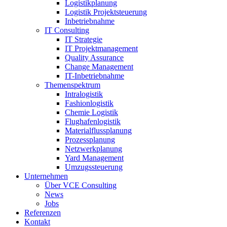
Logistikplanung
Logistik Projektsteuerung
Inbetriebnahme
IT Consulting
IT Strategie
IT Projektmanagement
Quality Assurance
Change Management
IT-Inbetriebnahme
Themenspektrum
Intralogistik
Fashionlogistik
Chemie Logistik
Flughafenlogistik
Materialflussplanung
Prozessplanung
Netzwerkplanung
Yard Management
Umzugssteuerung
Unternehmen
Über VCE Consulting
News
Jobs
Referenzen
Kontakt