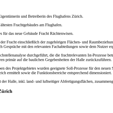
Eigentümerin und Betreiberin des Flughafens Zürich.
 ältesten Frachtgebäudes am Flughafen.
tes für das neue Gebäude Fracht Rächtenwisen.
 der Fracht einschließlich der zugehörigen Flächen- und Raumbeziehun
h Gespräche mit den relevanten Fachabteilungen sowie dem Nutzer er
stellenanalyse durchgeführt, die die frachtrelevanten Ist-Prozesse be
aren primär auf die baulichen Gegebenheiten der Halle zurückzuführen.
n des Projektgebietes wurden geeignete Soll-Prozesse für den neuen 
reich ermittelt sowie die Funktionsbereiche entsprechend dimensioniert.
der Halle, inkl. land- und luftseitiger Abfertigungsflächen, zusammeng
Zürich