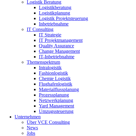
Logistik Beratung
Logistikberatung
Logistikplanung
Logistik Projektsteuerung
Inbetriebnahme
IT Consulting
IT Strategie
IT Projektmanagement
Quality Assurance
Change Management
IT-Inbetriebnahme
Themenspektrum
Intralogistik
Fashionlogistik
Chemie Logistik
Flughafenlogistik
Materialflussplanung
Prozessplanung
Netzwerkplanung
Yard Management
Umzugssteuerung
Unternehmen
Über VCE Consulting
News
Jobs