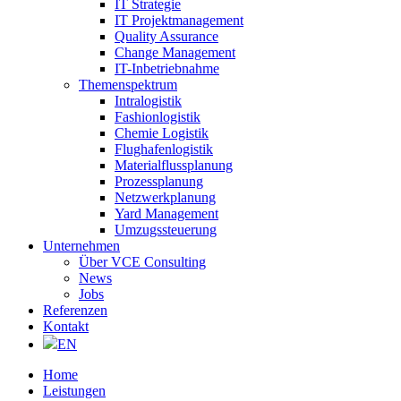
IT Strategie
IT Projektmanagement
Quality Assurance
Change Management
IT-Inbetriebnahme
Themenspektrum
Intralogistik
Fashionlogistik
Chemie Logistik
Flughafenlogistik
Materialflussplanung
Prozessplanung
Netzwerkplanung
Yard Management
Umzugssteuerung
Unternehmen
Über VCE Consulting
News
Jobs
Referenzen
Kontakt
EN
Home
Leistungen